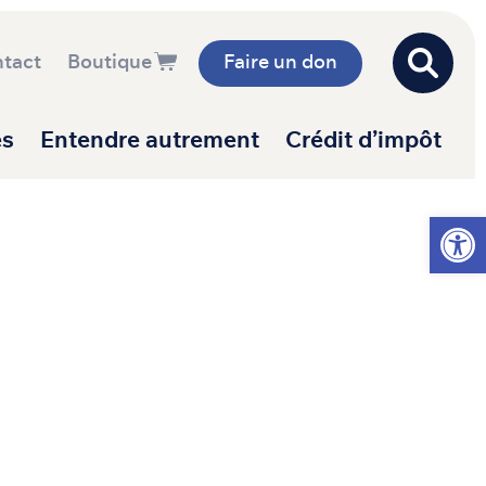
tact
Boutique
Faire un don
es
Entendre autrement
Crédit d’impôt
Ouvrir l