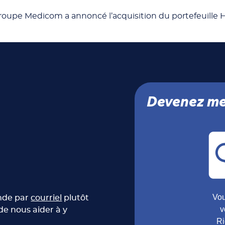
e Groupe Medicom a annoncé l’acquisition du portefeui
Devenez me
Vou
ande par
courriel
plutôt
v
de nous aider à y
Ri