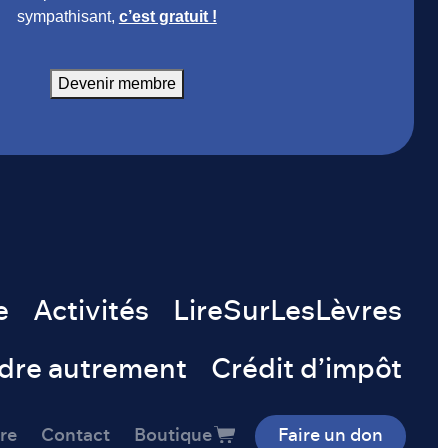
sympathisant,
c’est gratuit !
Devenir membre
e
Activités
LireSurLesLèvres
dre autrement
Crédit d’impôt
re
Contact
Boutique
Faire un don