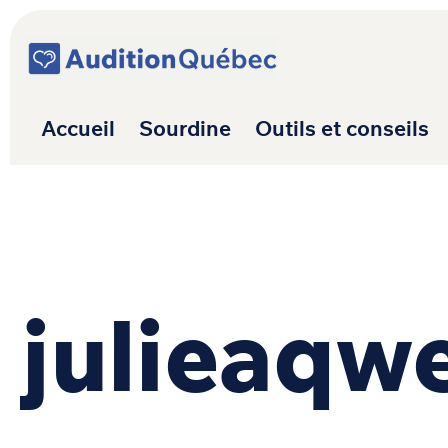
Passer au contenu
Navigation princ
Accueil
Sourdine
Outils et conseils
julieaqw