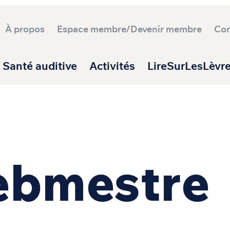
À propos
Espace membre/Devenir membre
Con
ipale
Santé auditive
Activités
LireSurLesLèvr
ebmestre