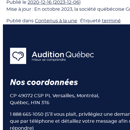
Publié le
2020-12-16
(2023-12-06)
Mise à jour : En octobre 2023, la société québécois
Publié dans
Contenus à la une
Étiqueté
terminé
Nos coordonnées
CP 49072 CSP PL Versailles, Montréal,
Québec, H1N 3T6
1 888 665-1050 (S’il vous plait, privilégiez une dem
que par téléphone et détaillez votre message afin 
répondre)