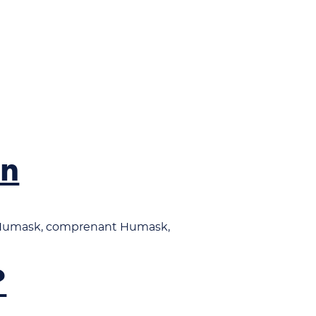
on
lle Humask, comprenant Humask,
?