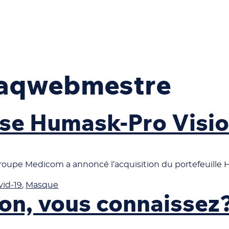
ieaqwebmestre
sse Humask-Pro Visi
e Groupe Medicom a annoncé l’acquisition du portefeui
vid-19
,
Masque
on, vous connaissez