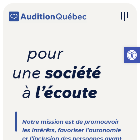
Passer au contenu
Navigation principale
Ouvrir l
pour
une
société
à
l’écoute
Notre mission est de promouvoir
les intérêts, favoriser l’autonomie
et l’inclusion des personnes ayant