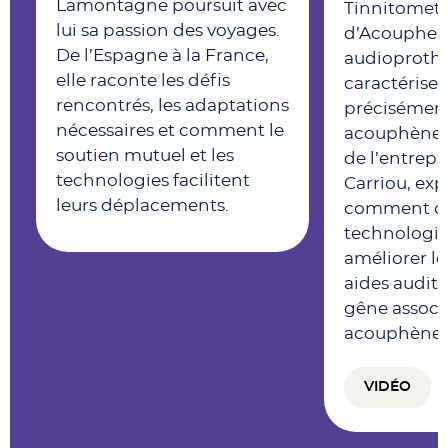
Lamontagne poursuit avec
Tinnitomet
lui sa passion des voyages.
d’Acoupheni
De l’Espagne à la France,
audioprothé
elle raconte les défis
caractériser
rencontrés, les adaptations
précisément
nécessaires et comment le
acouphènes.
soutien mutuel et les
de l’entrepri
technologies facilitent
Carriou, exp
leurs déplacements.
comment ce
technologie
améliorer le
aides auditiv
gêne associ
acouphènes
VIDÉO