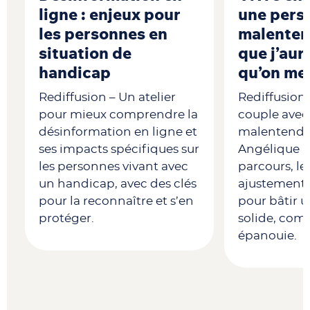
ligne : enjeux pour
une pers
les personnes en
malenten
situation de
que j’aur
handicap
qu’on me
t
Rediffusion – Un atelier
Rediffusion 
pour mieux comprendre la
couple avec 
désinformation en ligne et
malentenda
ses impacts spécifiques sur
Angélique p
les personnes vivant avec
parcours, les
un handicap, avec des clés
ajustements 
pour la reconnaître et s’en
pour bâtir u
protéger.
solide, comp
épanouie.