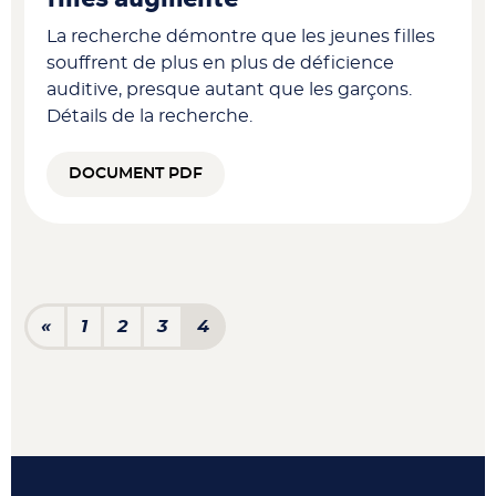
La recherche démontre que les jeunes filles
souffrent de plus en plus de déficience
auditive, presque autant que les garçons.
Détails de la recherche.
DOCUMENT PDF
Navigation dans les articl
«
1
2
3
4