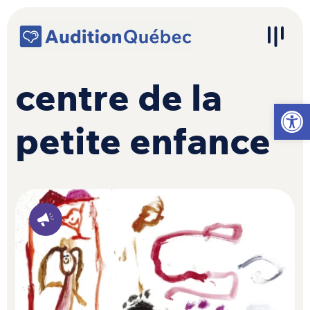
Passer au contenu
Navigation principale
centre de la
Ouvrir l
petite enfance