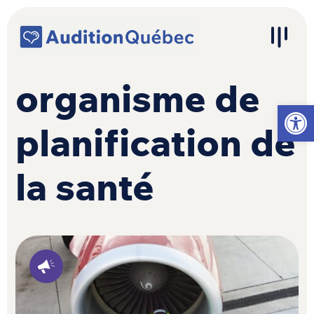
Passer au contenu
Navigation principale
organisme de
Ouvrir l
planification de
la santé