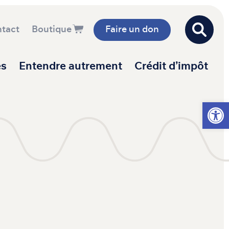
tact
Boutique
Faire un don
es
Entendre autrement
Crédit d’impôt
Ouvrir l