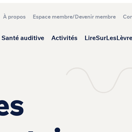
À propos
Espace membre/Devenir membre
Con
ipale
Santé auditive
Activités
LireSurLesLèvr
es