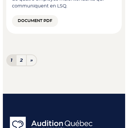
communiquent en LSQ.
DOCUMENT PDF
Navigation dans les articl
1
2
»