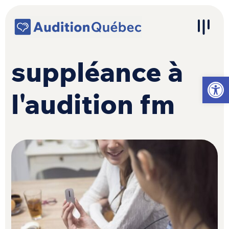
Passer au contenu
Navigation principale
suppléance à
Ouvrir l
l'audition fm