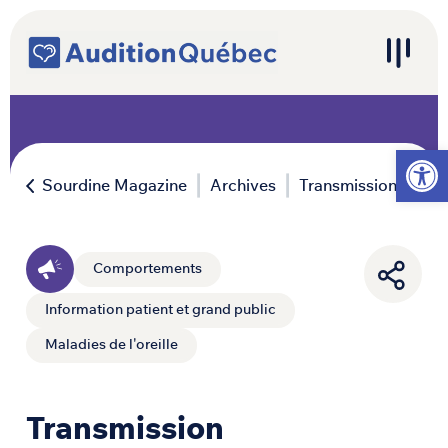
Passer au contenu
Navigation principale
Ouvrir l
Sourdine Magazine
Archives
Transmission
Comportements
Information patient et grand public
Maladies de l'oreille
Transmission