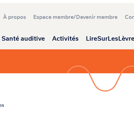
À propos
Espace membre/Devenir membre
Con
ipale
Santé auditive
Activités
LireSurLesLèvr
es