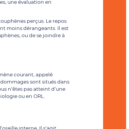
es, une évaluation en
s acouphènes perçus. Le repos
ent moins dérangeants. Il est
uphènes, ou de se joindre à
nomène courant, appelé
es dommages sont situés dans
us n’êtes pas atteint d’une
diologie ou en ORL.
reille interne. Il s’agit