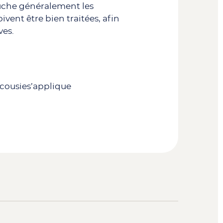
ouche généralement les
oivent être bien traitées, afin
ves.
acousies’applique