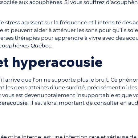
associée aux acouphènes. Si vous souffrez d’acouphèn
 le stress agissent sur la fréquence et l’intensité de
e et peuvent aider à atténuer les sons pour qu’ils soi
erses thérapies pour apprendre à vivre avec des aco
couphènes Québec.
et hyperacousie
il arrive que l’on ne supporte plus le bruit. Ce phé
 les gens atteints d’une surdité, précisément où l
uit vous est devenu totalement insupportable et que vo
peracousie.
Il est alors important de consulter en au
 otite interne, est une infection rare et sérieuse de l’o