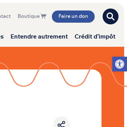
tact
Boutique
Faire un don
es
Entendre autrement
Crédit d’impôt
Ouvrir l