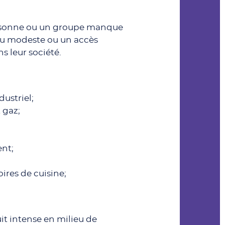
personne ou un groupe manque
enu modeste ou un accès
s leur société.
ustriel;
 gaz;
ent;
ires de cuisine;
it intense en milieu de