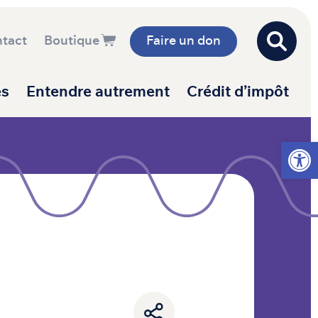
tact
Boutique
Faire un don
es
Entendre autrement
Crédit d’impôt
Ouvrir l