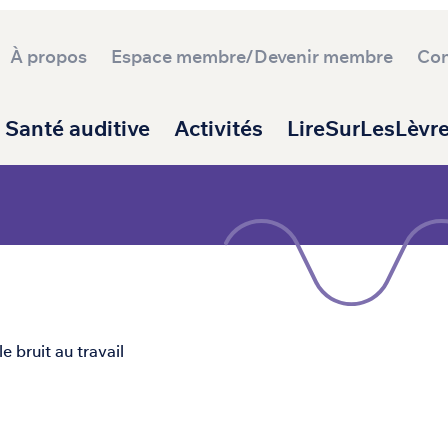
À propos
Espace membre/Devenir membre
Con
ipale
Santé auditive
Activités
LireSurLesLèvr
e bruit au travail