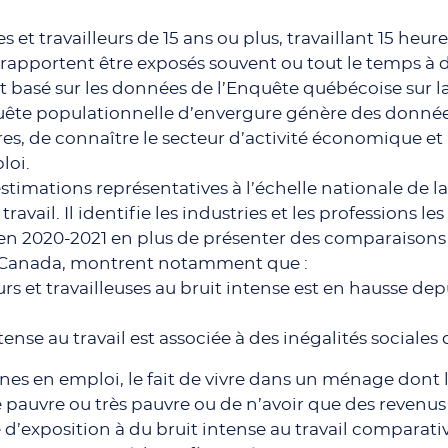
ses et travailleurs de 15 ans ou plus, travaillant 15 he
rapportent être exposés souvent ou tout le temps à du 
st basé sur les données de l’Enquête québécoise sur l
uête populationnelle d’envergure génère des données
es, de connaître le secteur d’activité économique et
loi.
estimations représentatives à l’échelle nationale de l
ravail. Il identifie les industries et les professions l
e en 2020-2021 en plus de présenter des comparaisons 
au Canada, montrent notamment que :
urs et travailleuses au bruit intense est en hausse dep
tense au travail est associée à des inégalités sociales 
es en emploi, le fait de vivre dans un ménage dont le
pauvre ou très pauvre ou de n’avoir que des revenus 
d’exposition à du bruit intense au travail comparati