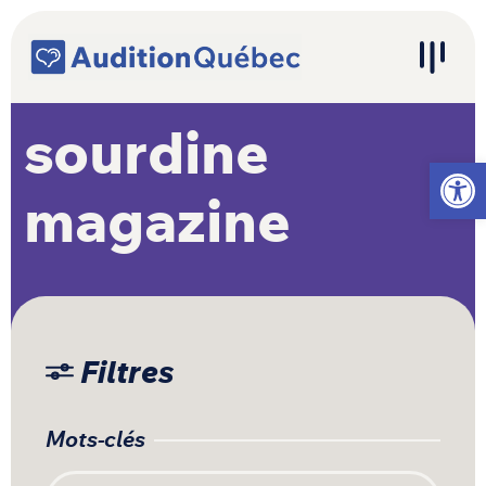
Passer au contenu
Navigation principale
sourdine
Ouvrir l
magazine
Filtres
Mots-clés
Recherche pour :