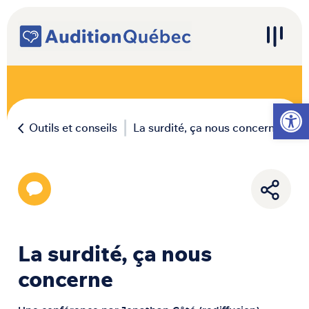
Passer au contenu
Navigation principale
Ouvrir l
Outils et conseils
La surdité, ça nous concerne
La surdité, ça nous
concerne