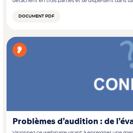
détachent en trois parties et se dispersent dans sa
DOCUMENT PDF
Problèmes d’audition : de l’év
Visionnez ce webinaire visant à enseigner une mei