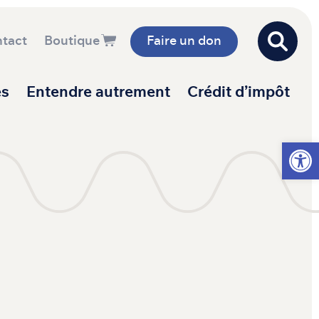
tact
Boutique
Faire un don
es
Entendre autrement
Crédit d’impôt
Ouvrir l