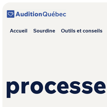
Passer au contenu
Navigation princ
Accueil
Sourdine
Outils et conseils
processe