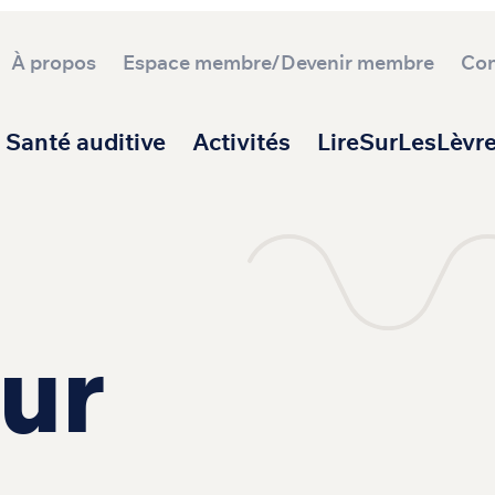
À propos
Espace membre/Devenir membre
Con
ipale
Santé auditive
Activités
LireSurLesLèvr
ur