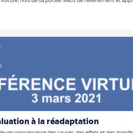
 voiture, hors de sa portée. Récit de l’événement et appr
aluation à la réadaptation
lleure connaissance des causes, des effets et des manife