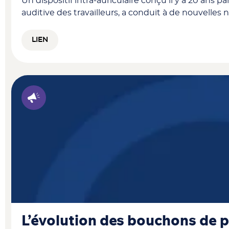
Un dispositif intra-auriculaire conçu il y a 20 ans 
auditive des travailleurs, a conduit à de nouvell
LIEN
L’évolution des bouchons de pr