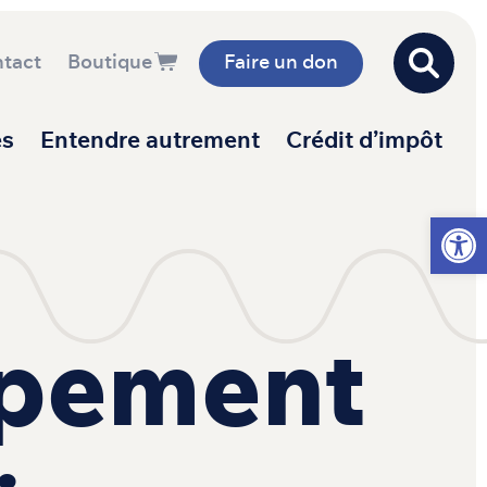
tact
Boutique
Faire un don
es
Entendre autrement
Crédit d’impôt
Ouvrir l
ipement