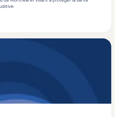
S) de Montréal et visant à protéger la santé
ditive.