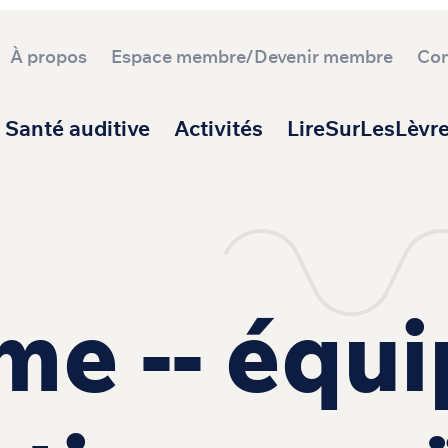
À propos
Espace membre/Devenir membre
Con
ipale
Santé auditive
Activités
LireSurLesLèvr
e -- équ