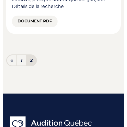
Détails de la recherche.
DOCUMENT PDF
Navigation dans les articl
«
1
2