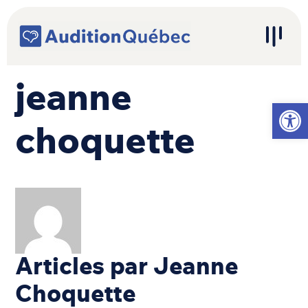
Passer au contenu
Navigation principale
jeanne
Ouvrir l
choquette
Articles par Jeanne
Choquette