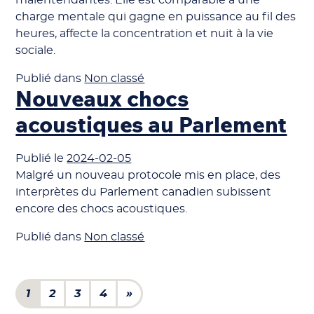
malentendantes. Elle est comparable à une
charge mentale qui gagne en puissance au fil des
heures, affecte la concentration et nuit à la vie
sociale.
Publié dans
Non classé
Nouveaux chocs
acoustiques au Parlement
Publié le
2024-02-05
Malgré un nouveau protocole mis en place, des
interprètes du Parlement canadien subissent
encore des chocs acoustiques.
Publié dans
Non classé
Navigation dans les articl
1
2
3
4
»