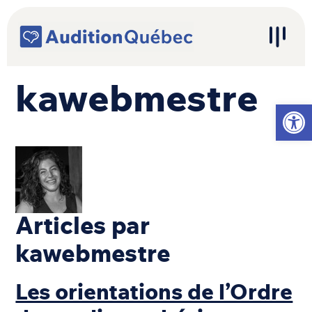
Passer au contenu
Navigation principale
kawebmestre
Ouvrir l
Articles par
kawebmestre
Les orientations de l’Ordre