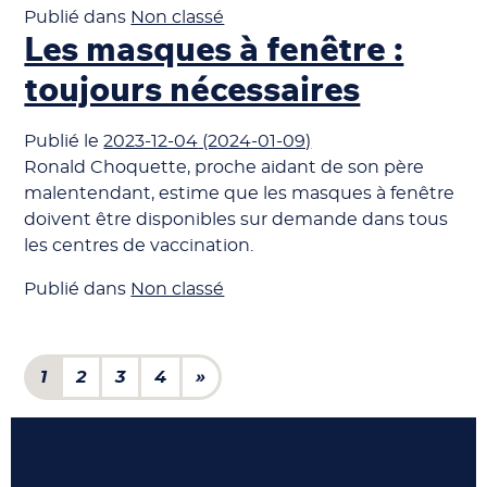
Publié dans
Non classé
Les masques à fenêtre :
toujours nécessaires
Publié le
2023-12-04
(2024-01-09)
Ronald Choquette, proche aidant de son père
malentendant, estime que les masques à fenêtre
doivent être disponibles sur demande dans tous
les centres de vaccination.
Publié dans
Non classé
Navigation dans les articl
1
2
3
4
»