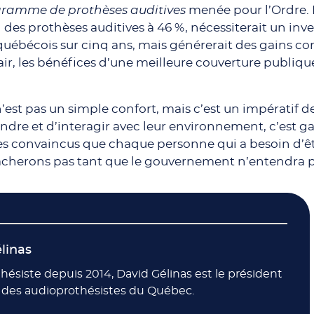
ogramme de prothèses auditives
menée pour l’Ordre. 
 des prothèses auditives à 46 %, nécessiterait un i
ébécois sur cinq ans, mais générerait des gains corol
lair, les bénéfices d’une meilleure couverture publiqu
n’est pas un simple confort, mais c’est un impératif 
dre et d’interagir avec leur environnement, c’est 
es convaincus que chaque personne qui a besoin d’êtr
 lâcherons pas tant que le gouvernement n’entendra p
linas
hésiste depuis 2014, David Gélinas est le président
e des audioprothésistes du Québec.