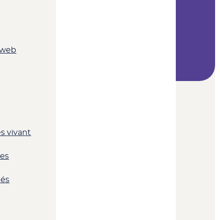
n web
es vivant
des
nés