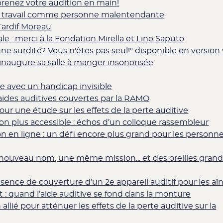
prenez votre audition en main!
au travail comme personne malentendante
Tardif Moreau
le : merci à la Fondation Mirella et Lino Saputo
une surdité? Vous n'êtes pas seul!" disponible en versio
inaugure sa salle à manger insonorisée
e avec un handicap invisible
s aides auditives couvertes par la RAMQ
ur une étude sur les effets de la perte auditive
 plus accessible : échos d’un colloque rassembleur
on en ligne : un défi encore plus grand pour les personn
nouveau nom, une même mission... et des oreilles gran
ence de couverture d’un 2e appareil auditif pour les aî
 : quand l’aide auditive se fond dans la monture
allié pour atténuer les effets de la perte auditive sur la