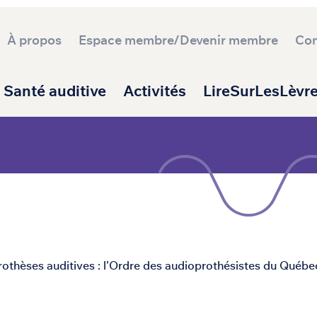
À propos
Espace membre/Devenir membre
Con
ipale
Santé auditive
Activités
LireSurLesLèvr
prothèses auditives : l’Ordre des audioprothésistes du Québe