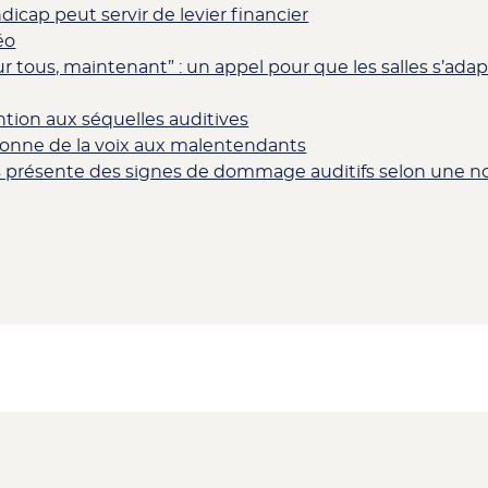
icap peut servir de levier financier
éo
r tous, maintenant” : un appel pour que les salles s’ada
ntion aux séquelles auditives
donne de la voix aux malentendants
s présente des signes de dommage auditifs selon une n