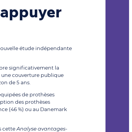
 appuyer
e nouvelle étude indépendante
ore significativement la
ns une couverture publique
izon de 5 ans.
 équipées de prothèses
doption des prothèses
rance (46 %) ou au Danemark
s cette
Analyse avantages-