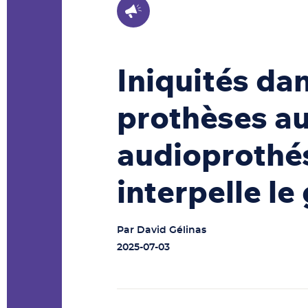
Iniquités da
prothèses aud
audioprothé
interpelle l
Par
David Gélinas
2025-07-03