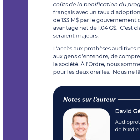
coûts de la bonification du pr
français avec un taux d’adoption
de 133 M$ par le gouvernement qu
avantage net de 1,04 G$. C’est c
seraient majeurs.
L’accès aux prothèses auditives 
aux gens d’entendre, de compren
la société. À l’Ordre, nous somm
pour les deux oreilles. Nous ne
Notes sur l'auteur
David Gé
Audioprot
de l'Ordr