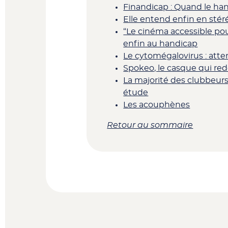
Finandicap : Quand le hand
Elle entend enfin en stér
“Le cinéma accessible pou
enfin au handicap
Le cytomégalovirus : atte
Spokeo, le casque qui re
La majorité des clubbeur
étude
Les acouphènes
Retour au sommaire