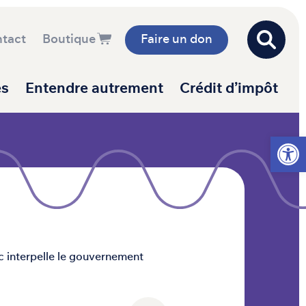
tact
Boutique
Faire un don
es
Entendre autrement
Crédit d’impôt
Ouvrir l
c interpelle le gouvernement