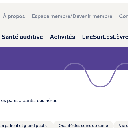
À propos
Espace membre/Devenir membre
Con
ipale
Santé auditive
Activités
LireSurLesLèvr
Les pairs aidants, ces héros
on patient et grand public
Qualité des soins de santé
Vie 