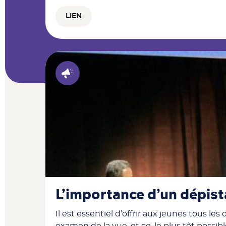
LIEN
L’importance d’un dépist
Il est essentiel d’offrir aux jeunes tous l
examen de la vue, et ce, le plus tôt possible