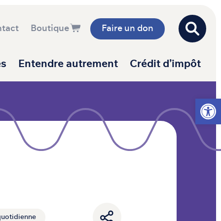
tact
Boutique
Faire un don
es
Entendre autrement
Crédit d’impôt
Ouvrir l
quotidienne