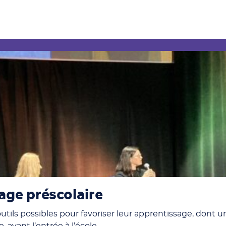
age préscolaire
es outils possibles pour favoriser leur apprentissage, don
, avant l’entrée à l’école.