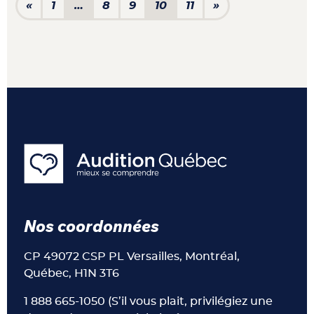
Navigation dans les articl
«
1
…
8
9
10
11
»
Nos coordonnées
CP 49072 CSP PL Versailles, Montréal,
Québec, H1N 3T6
1 888 665-1050 (S’il vous plait, privilégiez une