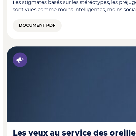
Les stigmates basés sur les stéréotypes, les préjug
sont vues comme moins intelligentes, moins soci
DOCUMENT PDF
Les yeux au service des oreill