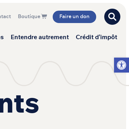
tact
Boutique
Faire un don
es
Entendre autrement
Crédit d’impôt
Ouvrir l
nts