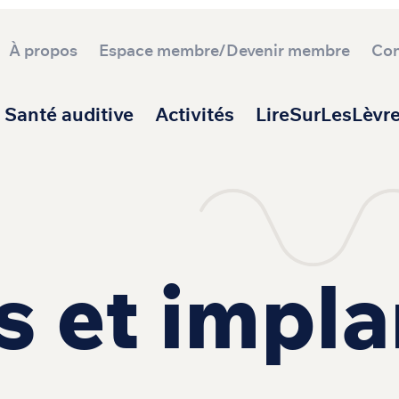
À propos
Espace membre/Devenir membre
Con
ipale
Santé auditive
Activités
LireSurLesLèvr
s et impla