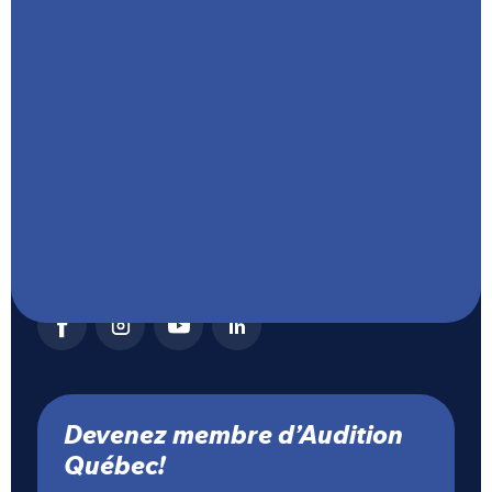
CP 49072 CSP PL Versailles, Montréal,
Québec, H1N 3T6
1 888 665-1050 (S’il vous plait, privilégiez une
demande par
courriel
plutôt que par
téléphone et détaillez votre message afin de
nous aider à y répondre)
info@auditionquebec.org
Politique de confidentialité
Devenez membre d’Audition
Québec!