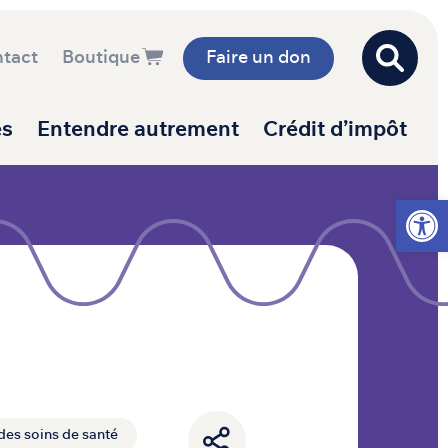
tact
Boutique
Faire un don
es
Entendre autrement
Crédit d’impôt
Ouvrir l
des soins de santé