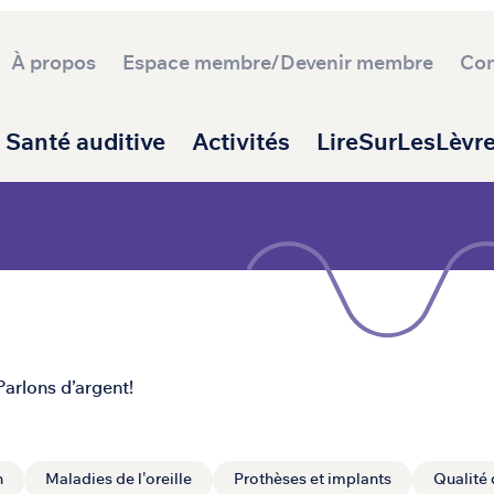
À propos
Espace membre/Devenir membre
Con
ipale
Santé auditive
Activités
LireSurLesLèvr
Parlons d’argent!
n
Maladies de l'oreille
Prothèses et implants
Qualité 