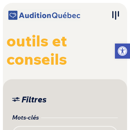
Passer au contenu
Navigation principale
outils et
Ouvrir l
conseils
Filtres
Mots-clés
Recherche pour :