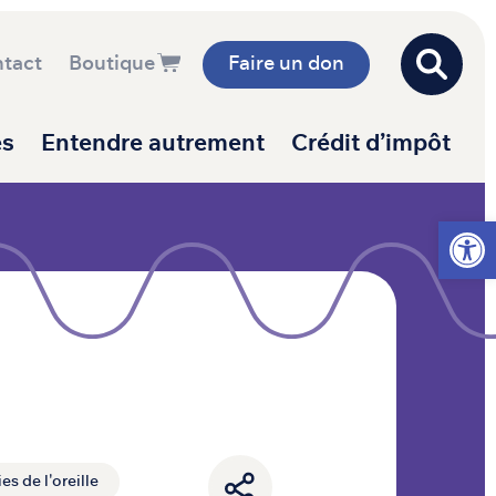
tact
Boutique
Faire un don
es
Entendre autrement
Crédit d’impôt
Ouvrir l
es de l'oreille