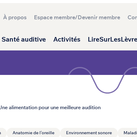
À propos
Espace membre/Devenir membre
Con
ipale
Santé auditive
Activités
LireSurLesLèvr
Une alimentation pour une meilleure audition
n
Anatomie de l'oreille
Environnement sonore
Maladi