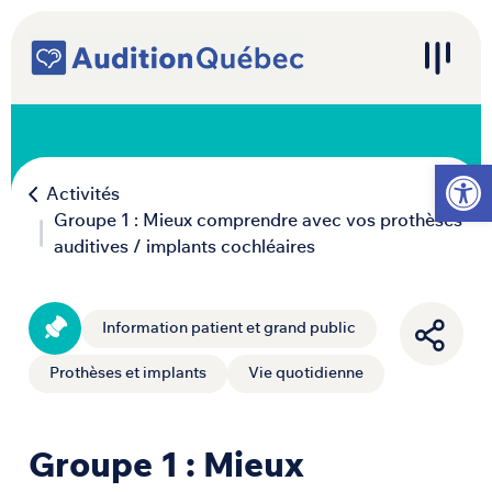
Passer au contenu
Navigation principale
Ouvrir l
Activités
Groupe 1 : Mieux comprendre avec vos prothèses
auditives / implants cochléaires
Information patient et grand public
Prothèses et implants
Vie quotidienne
Groupe 1 : Mieux