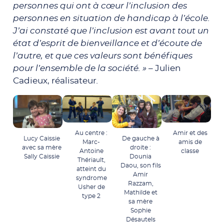
personnes qui ont à cœur l’inclusion des
personnes en situation de handicap à l’école.
J’ai constaté que l’inclusion est avant tout un
état d’esprit de bienveillance et d’écoute de
l’autre, et que ces valeurs sont bénéfiques
pour l’ensemble de la société. » –
Julien
Cadieux, réalisateur
.
Au centre :
Amir et des
Lucy Caissie
De gauche à
Marc-
amis de
avec sa mère
droite :
Antoine
classe
Sally Caissie
Dounia
Thériault,
Daou, son fils
atteint du
Amir
syndrome
Razzam,
Usher de
Mathilde et
type 2
sa mère
Sophie
Désautels