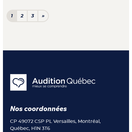
Navigation dans les articl
1
2
3
»
Nos coordonnées
CP 49072 CSP PL Versailles, Montréal,
Québec, H1N 3T6