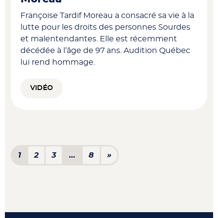
Françoise Tardif Moreau a consacré sa vie à la
lutte pour les droits des personnes Sourdes
et malentendantes. Elle est récemment
décédée à l’âge de 97 ans. Audition Québec
lui rend hommage.
VIDÉO
Navigation dans les articl
1
2
3
…
8
»