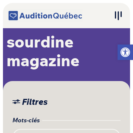
Passer au contenu
Navigation principale
sourdine
Ouvrir l
magazine
Filtres
Mots-clés
Recherche pour :